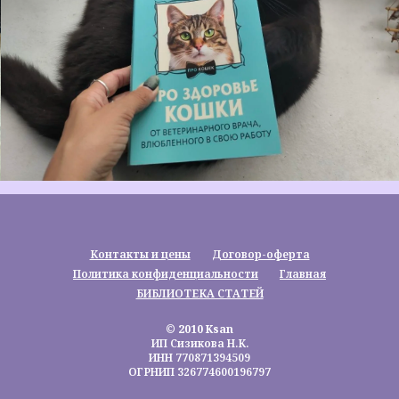
Контакты и цены
Договор-оферта
Политика конфиденциальности
Главная
БИБЛИОТЕКА СТАТЕЙ
© 2010 Ksan
ИП Сизикова Н.К.
ИНН 770871394509
ОГРНИП 326774600196797